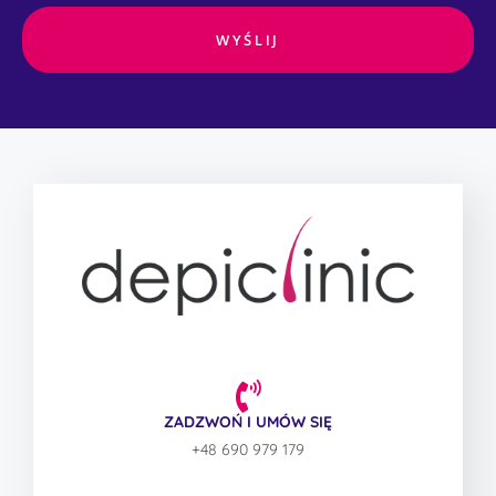
WYŚLIJ
ZADZWOŃ I UMÓW SIĘ
+48 690 979 179