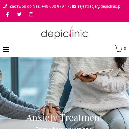
Zadzwoń do Nas: +48 690 979 179
rejestracja@depiclinic.pl
0
Anxiety Treatment