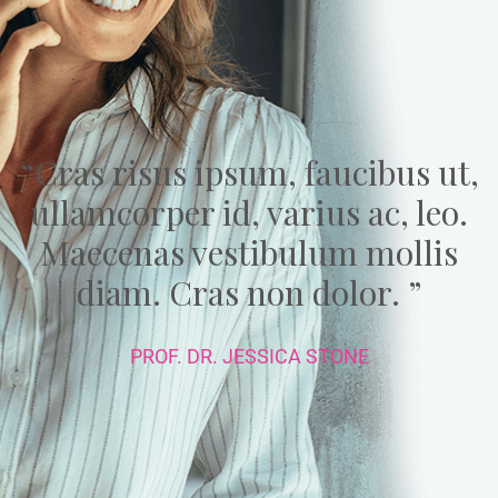
“Cras risus ipsum, faucibus ut,
ullamcorper id, varius ac, leo.
Maecenas vestibulum mollis
diam. Cras non dolor. ”
PROF. DR. JESSICA STONE