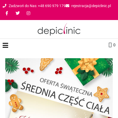
Zadzwoń do Nas: +48 690 979 179
rejestracja@depiclinic.pl
0