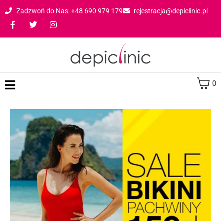
Zadzwoń do Nas: +48 690 979 179
rejestracja@depiclinic.pl
0