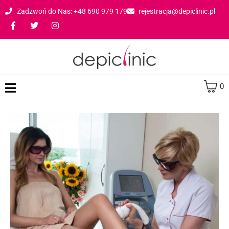
Zadzwoń do Nas: +48 690 979 179
rejestracja@depiclinic.pl
0