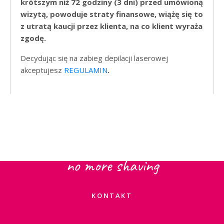
krótszym niż 72 godziny (3 dni) przed umówioną
wizytą, powoduje straty finansowe, wiążę się to
z utratą kaucji przez klienta, na co klient wyraża
zgodę.
Decydując się na zabieg depilacji laserowej
akceptujesz
REGULAMIN
.
Depilacja
Laserowa
no more shaving
KONTAKT